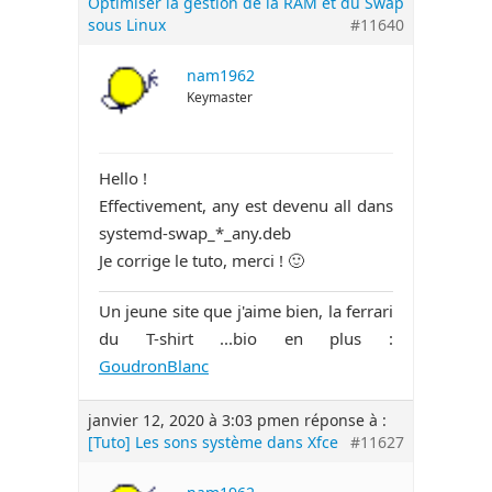
Optimiser la gestion de la RAM et du Swap
sous Linux
#11640
nam1962
Keymaster
Hello !
Effectivement, any est devenu all dans
systemd-swap_*_any.deb
Je corrige le tuto, merci ! 🙂
Un jeune site que j'aime bien, la ferrari
du T-shirt ...bio en plus :
GoudronBlanc
janvier 12, 2020 à 3:03 pm
en réponse à :
[Tuto] Les sons système dans Xfce
#11627