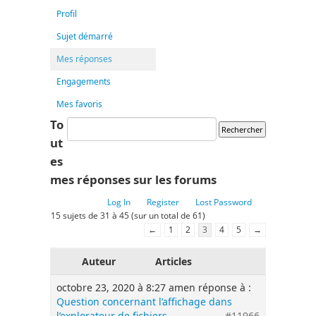
Profil
Sujet démarré
Mes réponses
Engagements
Mes favoris
To
ut
es
mes réponses sur les forums
Log In
Register
Lost Password
15 sujets de 31 à 45 (sur un total de 61)
←
1
2
3
4
5
→
Auteur
Articles
octobre 23, 2020 à 8:27 am
en réponse à :
Question concernant l’affichage dans
l’explorateur de fichiers
#11966