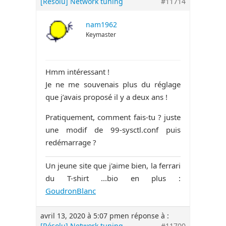
[Résolu] Network tuning
#11714
nam1962
Keymaster
Hmm intéressant !
Je ne me souvenais plus du réglage
que j’avais proposé il y a deux ans !
Pratiquement, comment fais-tu ? juste
une modif de 99-sysctl.conf puis
redémarrage ?
Un jeune site que j'aime bien, la ferrari
du T-shirt ...bio en plus :
GoudronBlanc
avril 13, 2020 à 5:07 pm
en réponse à :
[Résolu] Network tuning
#11700