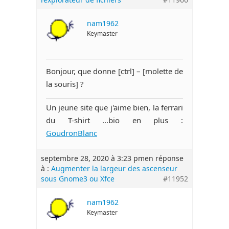
nam1962
Keymaster
Bonjour, que donne [ctrl] – [molette de
la souris] ?
Un jeune site que j'aime bien, la ferrari
du T-shirt ...bio en plus :
GoudronBlanc
septembre 28, 2020 à 3:23 pm
en réponse
à :
Augmenter la largeur des ascenseur
sous Gnome3 ou Xfce
#11952
nam1962
Keymaster