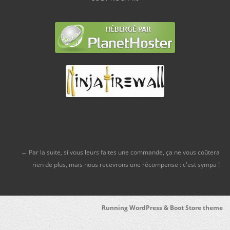
← Par la suite, si vous leurs faites une commande, ça ne vous coûtera
rien de plus, mais nous recevrons une récompense : c'est sympa !
Running WordPress &
Boot Store theme