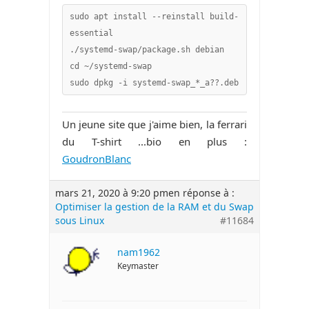
sudo apt install --reinstall build-
essential

./systemd-swap/package.sh debian

cd ~/systemd-swap

sudo dpkg -i systemd-swap_*_a??.deb
Un jeune site que j'aime bien, la ferrari
du T-shirt ...bio en plus :
GoudronBlanc
mars 21, 2020 à 9:20 pm
en réponse à :
Optimiser la gestion de la RAM et du Swap
sous Linux
#11684
nam1962
Keymaster