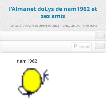
l'Almanet doLys de nam1962 et
ses amis
TUTOS ET ANALYSES OPEN SOURCE – GNU/LINUX – FINTECHS
Je me connecte :)
Je m’inscris sur doLys !
l’Almanet doLys Open Source
nam1962
Une question ? Hop !
Open source et entreprises
mentions légales
Références de l’Almanet
FR
EN
FR