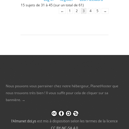
15 sujets de 31 à 45 (sur un total de 61)
←
1
2
3
4
5
→
Nous pouvons vous parrainer chez notre hébergeur, PlanetHoster que
nous trouvons très bien ! Il vous suffit pour cela de cliquer sur sa
bannière. →
l'Almanet doLys
est mis à disposition selon les termes de la licence
CC BY-NC-SA 4.0