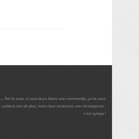
← Par la suite, si vous leurs faites une commande, ça ne vous
coûtera rien de plus, mais nous recevrons une récompense :
c'est sympa !