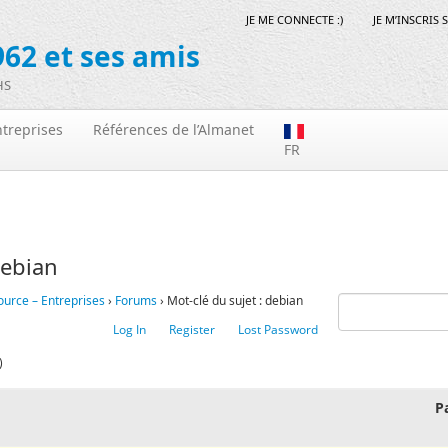
JE ME CONNECTE :)
JE M’INSCRIS 
62 et ses amis
HS
treprises
Références de l’Almanet
FR
debian
ource – Entreprises
›
Forums
›
Mot-clé du sujet : debian
Log In
Register
Lost Password
)
P