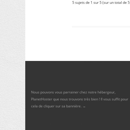
5 sujets de 1 sur 5 (sur un total de 5
Nous pouvons vous parrainer chez notre hébergeur,
PlanetHoster que nous trouvons très bien ! Il vous suffit pour
cela de cliquer sur sa bannière. →