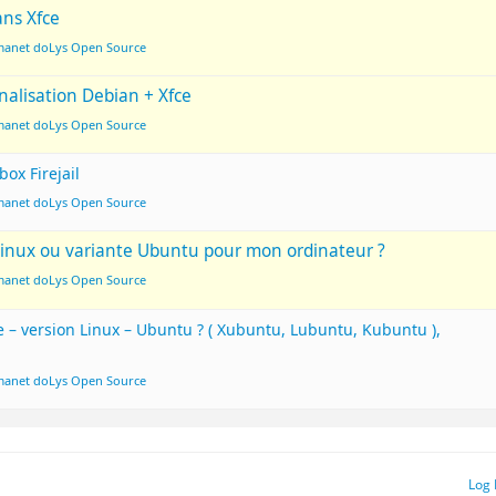
ans Xfce
lmanet doLys Open Source
inalisation Debian + Xfce
lmanet doLys Open Source
ox Firejail
lmanet doLys Open Source
n Linux ou variante Ubuntu pour mon ordinateur ?
lmanet doLys Open Source
e – version Linux – Ubuntu ? ( Xubuntu, Lubuntu, Kubuntu ),
lmanet doLys Open Source
Log 