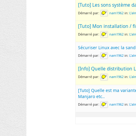
[Tuto] Les sons système d
Démarré par:
nam1962
in:
L’a
[Tuto] Mon installation / f
Démarré par:
nam1962
in:
L’a
Sécuriser Linux avec la sandb
Démarré par:
nam1962
in:
L’a
[Info] Quelle distributio
Démarré par:
nam1962
in:
L’a
[Tuto] Quelle est ma variant
Manjaro etc..
Démarré par:
nam1962
in:
L’a