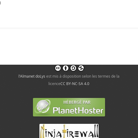
)
l'Almanet doLys
est mis à disposition selon les termes de la
licence
CC BY-NC-SA 4.0