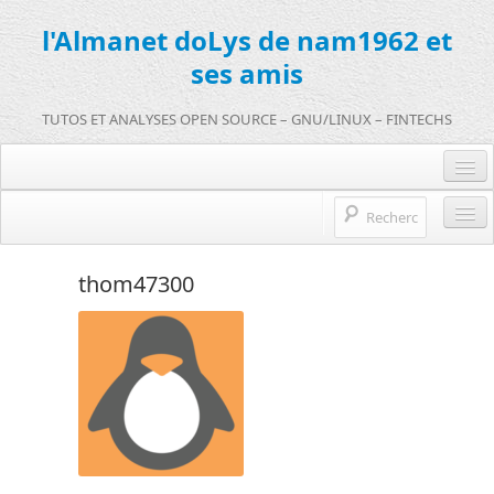
l'Almanet doLys de nam1962 et
ses amis
TUTOS ET ANALYSES OPEN SOURCE – GNU/LINUX – FINTECHS
Je me connecte :)
Je m’inscris sur doLys !
l’Almanet doLys Open Source
thom47300
Une question ? Hop !
Open source et entreprises
mentions légales
Références de l’Almanet
FR
EN
FR