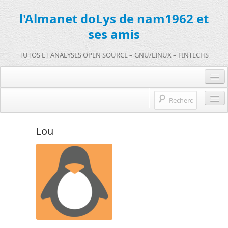
l'Almanet doLys de nam1962 et
ses amis
TUTOS ET ANALYSES OPEN SOURCE – GNU/LINUX – FINTECHS
Je me connecte :)
Je m’inscris sur doLys !
l’Almanet doLys Open Source
Lou
Une question ? Hop !
Open source et entreprises
mentions légales
Références de l’Almanet
FR
EN
FR