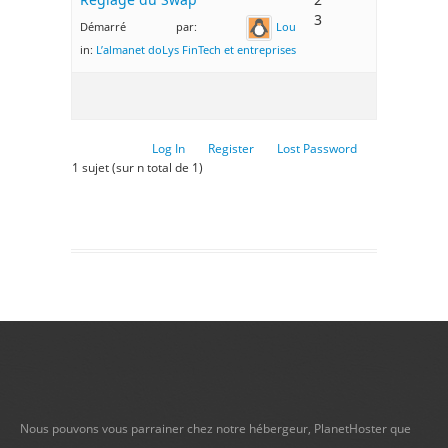
3
Démarré par:
Lou
in:
L’almanet doLys FinTech et entreprises
Log In
Register
Lost Password
1 sujet (sur n total de 1)
Nous pouvons vous parrainer chez notre hébergeur, PlanetHoster que