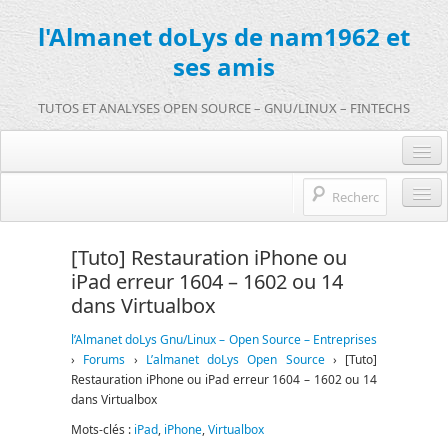
l'Almanet doLys de nam1962 et
ses amis
TUTOS ET ANALYSES OPEN SOURCE – GNU/LINUX – FINTECHS
Je me connecte :)
Je m’inscris sur doLys !
l’Almanet doLys Open Source
[Tuto] Restauration iPhone ou
Une question ? Hop !
iPad erreur 1604 – 1602 ou 14
Open source et entreprises
dans Virtualbox
mentions légales
Références de l’Almanet
l’Almanet doLys Gnu/Linux – Open Source – Entreprises
FR
›
Forums
›
L’almanet doLys Open Source
›
[Tuto]
Restauration iPhone ou iPad erreur 1604 – 1602 ou 14
EN
dans Virtualbox
Mots-clés :
iPad
,
iPhone
,
Virtualbox
FR