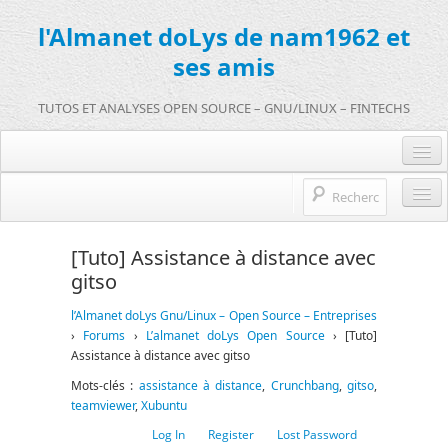
l'Almanet doLys de nam1962 et
ses amis
TUTOS ET ANALYSES OPEN SOURCE – GNU/LINUX – FINTECHS
Je me connecte :)
Je m’inscris sur doLys !
l’Almanet doLys Open Source
[Tuto] Assistance à distance avec
Une question ? Hop !
gitso
Open source et entreprises
mentions légales
l’Almanet doLys Gnu/Linux – Open Source – Entreprises
Références de l’Almanet
›
Forums
›
L’almanet doLys Open Source
›
[Tuto]
Assistance à distance avec gitso
FR
Mots-clés :
assistance à distance
,
Crunchbang
,
gitso
,
EN
teamviewer
,
Xubuntu
Log In
Register
Lost Password
FR