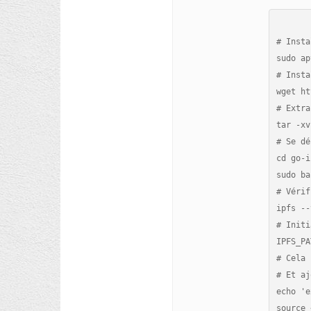
# Insta
sudo ap
# Insta
wget ht
# Extra
tar -xv
# Se dé
cd go-i
sudo ba
# Vérif
ipfs --
# Initi
IPFS_PA
# Cela 
# Et aj
echo 'e