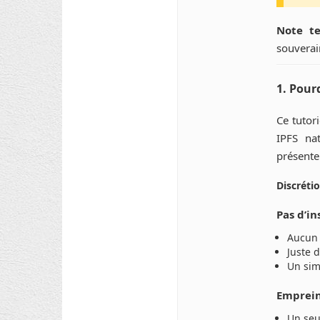
Note te
souverain
1. Pour
Ce tutor
IPFS nat
présente
Discréti
Pas d’in
Aucun p
Juste 
Un si
Emprein
Un seu