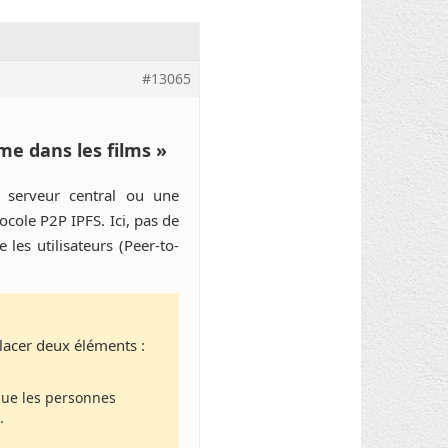
#13065
me dans les films »
 serveur central ou une
ocole P2P IPFS. Ici, pas de
les utilisateurs (Peer-to-
acer deux éléments :
que les personnes
.