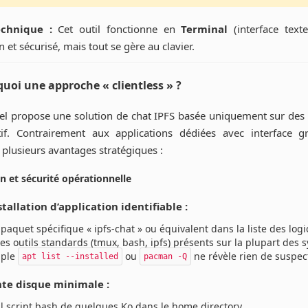
chnique :
Cet outil fonctionne en
Terminal
(interface texte
 et sécurisé, mais tout se gère au clavier.
quoi une approche « clientless » ?
iel propose une solution de chat IPFS basée uniquement sur des 
if. Contrairement aux applications dédiées avec interface g
 plusieurs avantages stratégiques :
on et sécurité opérationnelle
stallation d’application identifiable :
aquet spécifique « ipfs-chat » ou équivalent dans la liste des logic
des outils standards (tmux, bash, ipfs) présents sur la plupart des 
mple
ou
ne révèle rien de suspec
apt list --installed
pacman -Q
te disque minimale :
l script bash de quelques Ko dans le home directory