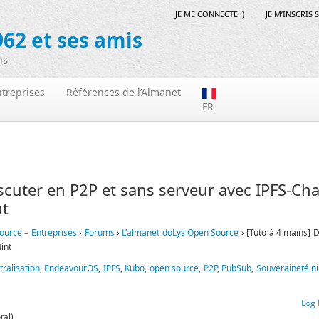
JE ME CONNECTE :)
JE M’INSCRIS 
62 et ses amis
HS
treprises
Références de l’Almanet
FR
scuter en P2P et sans serveur avec IPFS-Chat
nt
ource – Entreprises
›
Forums
›
L’almanet doLys Open Source
›
[Tuto à 4 mains] 
int
ralisation
,
EndeavourOS
,
IPFS
,
Kubo
,
open source
,
P2P
,
PubSub
,
Souveraineté n
Log 
tal)