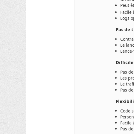
Peut ê
Facile
Logs o
Pas de 
Contra
Le lan
Lance-
Difficil
Pas de
Les pr
Le tra
Pas de
Flexibil
Code s
Person
Facile 
Pas de