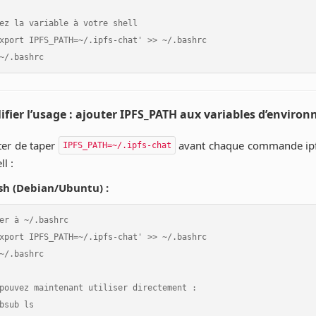
ez la variable à votre shell

xport IPFS_PATH=~/.ipfs-chat' >> ~/.bashrc

lifier l’usage : ajouter IPFS_PATH aux variables d’enviro
ter de taper
avant chaque commande ipfs,
IPFS_PATH=~/.ipfs-chat
ll :
sh (Debian/Ubuntu) :
er à ~/.bashrc

xport IPFS_PATH=~/.ipfs-chat' >> ~/.bashrc

~/.bashrc

pouvez maintenant utiliser directement :

bsub ls
