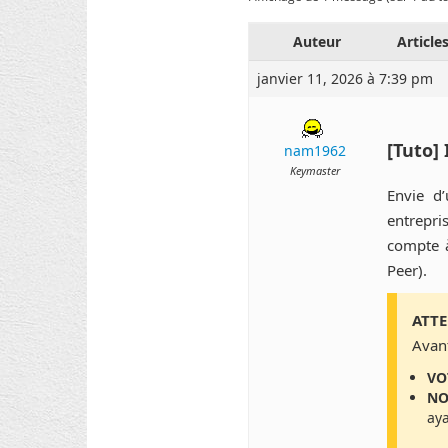
Auteur
Article
janvier 11, 2026 à 7:39 pm
[Tuto]
nam1962
Keymaster
Envie d
entrepri
compte à
Peer).
ATTE
Avan
VO
NO
aya