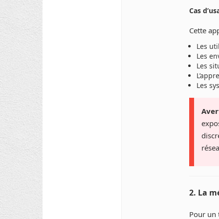
Cas d’us
Cette ap
Les ut
Les env
Les si
L’appr
Les sy
Aver
expo
discr
résea
2. La m
Pour un 