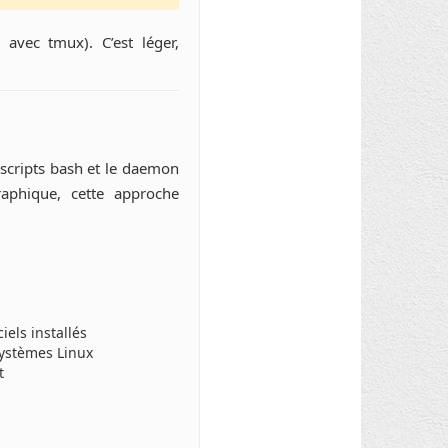
 avec tmux). C’est léger,
scripts bash et le daemon
raphique, cette approche
iels installés
systèmes Linux
t