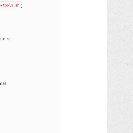
)
p-tools.sh
atoire
rmal