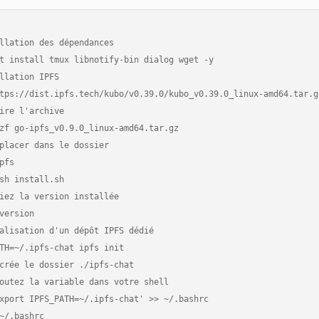
llation des dépendances

t install tmux libnotify-bin dialog wget -y

llation IPFS

tps://dist.ipfs.tech/kubo/v0.39.0/kubo_v0.39.0_linux-amd64.tar.gz
ire l'archive

zf go-ipfs_v0.9.0_linux-amd64.tar.gz

placer dans le dossier

pfs

sh install.sh

iez la version installée

version

alisation d'un dépôt IPFS dédié

TH=~/.ipfs-chat ipfs init

crée le dossier ./ipfs-chat

outez la variable dans votre shell

xport IPFS_PATH=~/.ipfs-chat' >> ~/.bashrc
