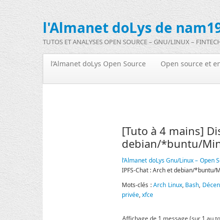
l'Almanet doLys de nam19
TUTOS ET ANALYSES OPEN SOURCE – GNU/LINUX – FINTEC
l’Almanet doLys Open Source
Open source et en
[Tuto à 4 mains] Di
debian/*buntu/Mi
l’Almanet doLys Gnu/Linux – Open S
IPFS-Chat : Arch et debian/*buntu/M
Mots-clés :
Arch Linux
,
Bash
,
Décent
privée
,
xfce
Affichage de 1 message (sur 1 au to