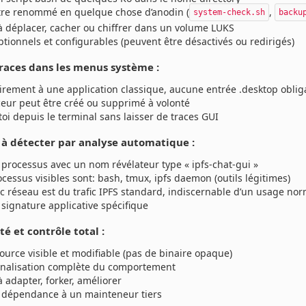
tre renommé en quelque chose d’anodin (
,
system-check.sh
backu
 à déplacer, cacher ou chiffrer dans un volume LUKS
ptionnels et configurables (peuvent être désactivés ou redirigés)
traces dans les menus système :
irement à une application classique, aucune entrée .desktop oblig
ceur peut être créé ou supprimé à volonté
toi depuis le terminal sans laisser de traces GUI
e à détecter par analyse automatique :
 processus avec un nom révélateur type « ipfs-chat-gui »
ocessus visibles sont: bash, tmux, ipfs daemon (outils légitimes)
fic réseau est du trafic IPFS standard, indiscernable d’un usage no
 signature applicative spécifique
ité et contrôle total :
ource visible et modifiable (pas de binaire opaque)
nalisation complète du comportement
à adapter, forker, améliorer
 dépendance à un mainteneur tiers