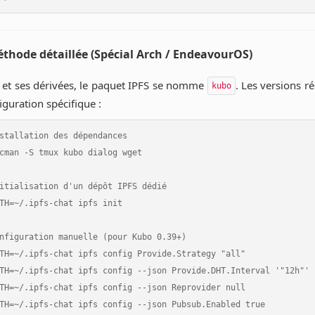
éthode détaillée (Spécial Arch / EndeavourOS)
 et ses dérivées, le paquet IPFS se nomme
. Les versions r
kubo
iguration spécifique :
stallation des dépendances

cman -S tmux kubo dialog wget

itialisation d'un dépôt IPFS dédié

TH=~/.ipfs-chat ipfs init

nfiguration manuelle (pour Kubo 0.39+)

TH=~/.ipfs-chat ipfs config Provide.Strategy "all"

TH=~/.ipfs-chat ipfs config --json Provide.DHT.Interval '"12h"'

TH=~/.ipfs-chat ipfs config --json Reprovider null

TH=~/.ipfs-chat ipfs config --json Pubsub.Enabled true
