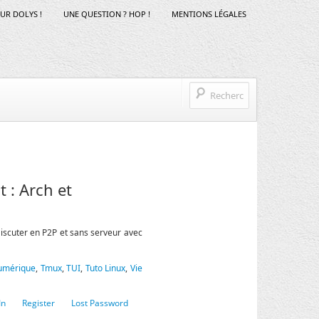
SUR DOLYS !
UNE QUESTION ? HOP !
MENTIONS LÉGALES
 : Arch et
Discuter en P2P et sans serveur avec
umérique
,
Tmux
,
TUI
,
Tuto Linux
,
Vie
In
Register
Lost Password