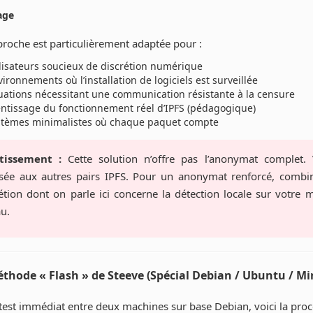
age
proche est particulièrement adaptée pour :
ilisateurs soucieux de discrétion numérique
ironnements où l’installation de logiciels est surveillée
tuations nécessitant une communication résistante à la censure
entissage du fonctionnement réel d’IPFS (pédagogique)
stèmes minimalistes où chaque paquet compte
tissement :
Cette solution n’offre pas l’anonymat complet. 
sée aux autres pairs IPFS. Pour un anonymat renforcé, combin
étion dont on parle ici concerne la détection locale sur votre
u.
éthode « Flash » de Steeve (Spécial Debian / Ubuntu / Mi
test immédiat entre deux machines sur base Debian, voici la pro