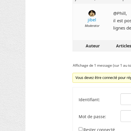
@Phill,
jibel
il est p
Moderator
lignes d
Auteur
Article
Affichage de 1 message (sur 1 au to
Vous devez être connecté pour rép
Identifiant:
Mot de passe:
Rester connecté