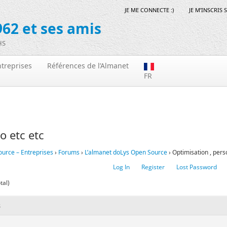
JE ME CONNECTE :)
JE M’INSCRIS 
62 et ses amis
HS
treprises
Références de l’Almanet
FR
o etc etc
ource – Entreprises
›
Forums
›
L’almanet doLys Open Source
›
Optimisation , pers
Log In
Register
Lost Password
tal)
s