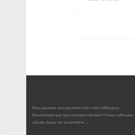
Nous pouvons vous parrainer chez notre hébergeur,
PlanetHoster que nous trouvons très bien ! Il vous suffit pour
cela de cliquer sur sa bannière. →