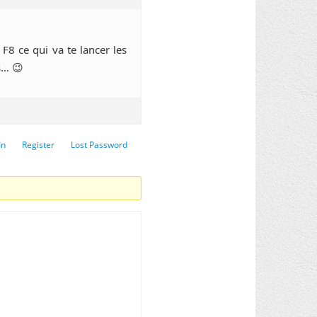
F8 ce qui va te lancer les
s… 😉
In
Register
Lost Password