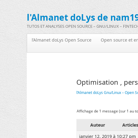
l'Almanet doLys de nam19
TUTOS ET ANALYSES OPEN SOURCE – GNU/LINUX – FINTEC
l’Almanet doLys Open Source
Open source et en
Optimisation , pers
l’Almanet doLys Gnu/Linux – Open S
Affichage de 1 message (sur 1 au to
Auteur
Article
janvier 12, 2019 à 10:27 pm