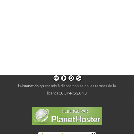
l'Almanet doLys
est mis à disposition selon les termes de la
licence
CC BY-NC-SA 4.0