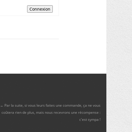
Connexion
← Par la suite, si vous leurs faites une commande, ça ne vous
coûtera rien de plus, mais nous recevrons une récompense :
c'est sympa !