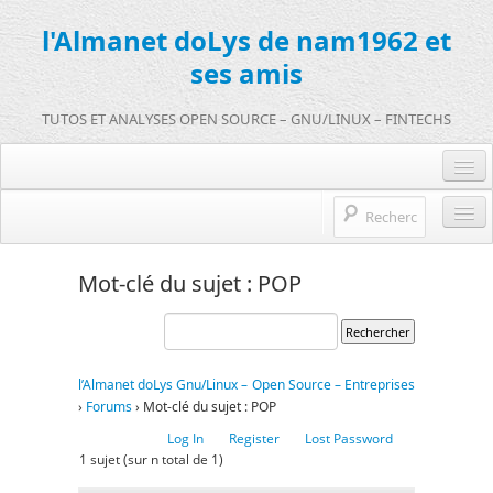
l'Almanet doLys de nam1962 et
ses amis
TUTOS ET ANALYSES OPEN SOURCE – GNU/LINUX – FINTECHS
Je me connecte :)
Je m’inscris sur doLys !
l’Almanet doLys Open Source
Mot-clé du sujet : POP
Une question ? Hop !
Open source et entreprises
mentions légales
Références de l’Almanet
l’Almanet doLys Gnu/Linux – Open Source – Entreprises
FR
›
Forums
›
Mot-clé du sujet : POP
EN
Log In
Register
Lost Password
1 sujet (sur n total de 1)
FR