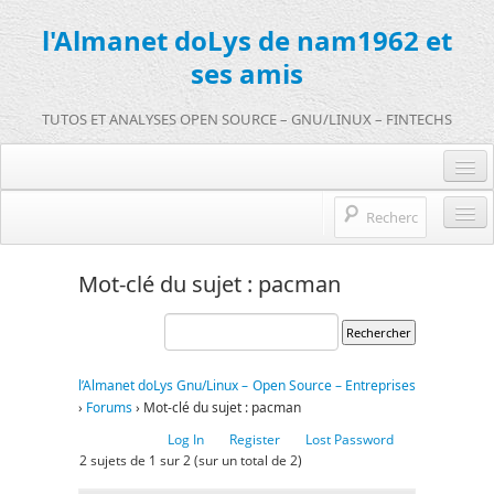
l'Almanet doLys de nam1962 et
ses amis
TUTOS ET ANALYSES OPEN SOURCE – GNU/LINUX – FINTECHS
Je me connecte :)
Je m’inscris sur doLys !
l’Almanet doLys Open Source
Mot-clé du sujet : pacman
Une question ? Hop !
Open source et entreprises
mentions légales
Références de l’Almanet
l’Almanet doLys Gnu/Linux – Open Source – Entreprises
FR
›
Forums
›
Mot-clé du sujet : pacman
EN
Log In
Register
Lost Password
2 sujets de 1 sur 2 (sur un total de 2)
FR