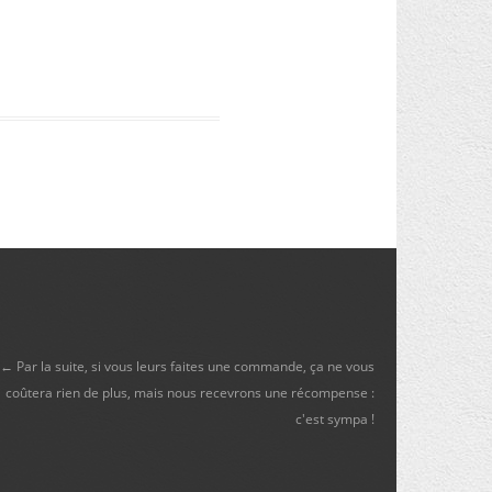
← Par la suite, si vous leurs faites une commande, ça ne vous
coûtera rien de plus, mais nous recevrons une récompense :
c'est sympa !