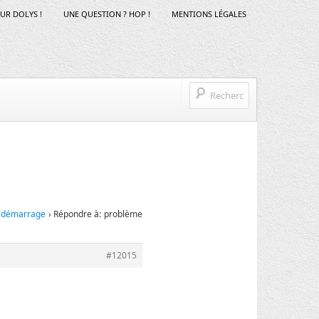
SUR DOLYS !
UNE QUESTION ? HOP !
MENTIONS LÉGALES
t démarrage
›
Répondre à: problème
#12015