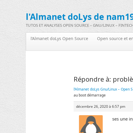
l'Almanet doLys de nam19
TUTOS ET ANALYSES OPEN SOURCE – GNU/LINUX – FINTEC
l’Almanet doLys Open Source
Open source et en
Répondre à: probl
l’Almanet doLys Gnu/Linux – Open S
au boot démarrage
décembre 26, 2020 à 6:57 pm
ses une in