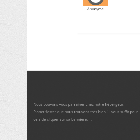
Anonyme
Nous pouvons vous parrainer chez notre hébergeur,
PlanetHoster que nous trouvons très bien ! Il vous suffit pour
cela de cliquer sur sa bannière. →