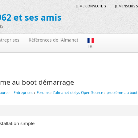
JE ME CONNECTE :)
JE M’INSCRIS 
62 et ses amis
HS
treprises
Références de l’Almanet
FR
ème au boot démarrage
ource – Entreprises
›
Forums
›
L’almanet doLys Open Source
›
problème au boo
stallation simple