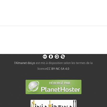
l'Almanet doLys
est mis à disposition selon les termes de la
licence
CC BY-NC-SA 4.0