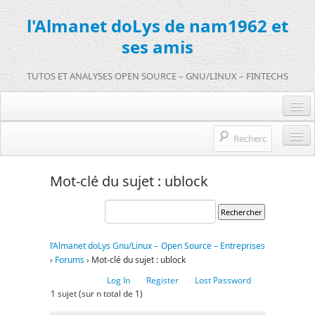
l'Almanet doLys de nam1962 et
ses amis
TUTOS ET ANALYSES OPEN SOURCE – GNU/LINUX – FINTECHS
Je me connecte :)
Je m’inscris sur doLys !
l’Almanet doLys Open Source
Mot-clé du sujet : ublock
Une question ? Hop !
Open source et entreprises
mentions légales
Références de l’Almanet
l’Almanet doLys Gnu/Linux – Open Source – Entreprises
FR
›
Forums
›
Mot-clé du sujet : ublock
EN
Log In
Register
Lost Password
1 sujet (sur n total de 1)
FR