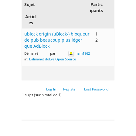
Sujet
Partic
ipants
Articl
es
ublock origin (uBlock₀) bloqueur
1
de pub beaucoup plus léger
2
que AdBlock
Démarré par:
nam1962
in:
L’almanet doLys Open Source
Log In
Register
Lost Password
1 sujet (sur n total de 1)