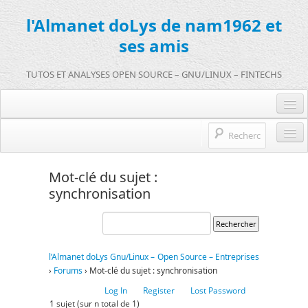
l'Almanet doLys de nam1962 et
ses amis
TUTOS ET ANALYSES OPEN SOURCE – GNU/LINUX – FINTECHS
Je me connecte :)
Je m’inscris sur doLys !
l’Almanet doLys Open Source
Mot-clé du sujet :
Une question ? Hop !
synchronisation
Open source et entreprises
mentions légales
Références de l’Almanet
FR
l’Almanet doLys Gnu/Linux – Open Source – Entreprises
›
Forums
›
Mot-clé du sujet : synchronisation
EN
Log In
Register
Lost Password
FR
1 sujet (sur n total de 1)