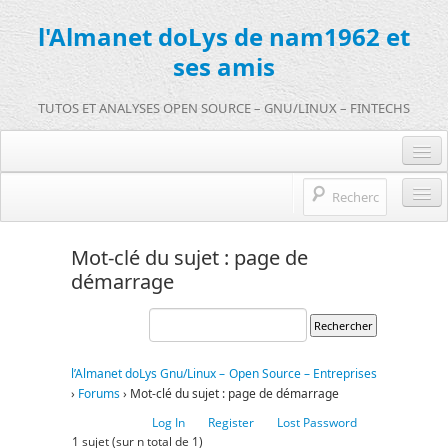
l'Almanet doLys de nam1962 et
ses amis
TUTOS ET ANALYSES OPEN SOURCE – GNU/LINUX – FINTECHS
Je me connecte :)
Je m’inscris sur doLys !
l’Almanet doLys Open Source
Mot-clé du sujet : page de
Une question ? Hop !
démarrage
Open source et entreprises
mentions légales
Références de l’Almanet
FR
l’Almanet doLys Gnu/Linux – Open Source – Entreprises
›
Forums
›
Mot-clé du sujet : page de démarrage
EN
Log In
Register
Lost Password
FR
1 sujet (sur n total de 1)