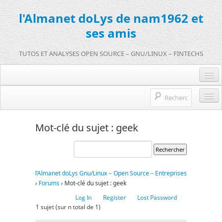
l'Almanet doLys de nam1962 et
ses amis
TUTOS ET ANALYSES OPEN SOURCE – GNU/LINUX – FINTECHS
Je me connecte :)
Je m’inscris sur doLys !
l’Almanet doLys Open Source
Mot-clé du sujet : geek
Une question ? Hop !
Open source et entreprises
mentions légales
Références de l’Almanet
l’Almanet doLys Gnu/Linux – Open Source – Entreprises
FR
›
Forums
›
Mot-clé du sujet : geek
EN
Log In
Register
Lost Password
1 sujet (sur n total de 1)
FR