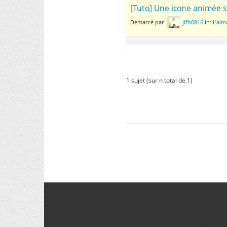
[Tuto] Une icone animée s
Démarré par:
jlfh0816
in:
L’al
1 sujet (sur n total de 1)