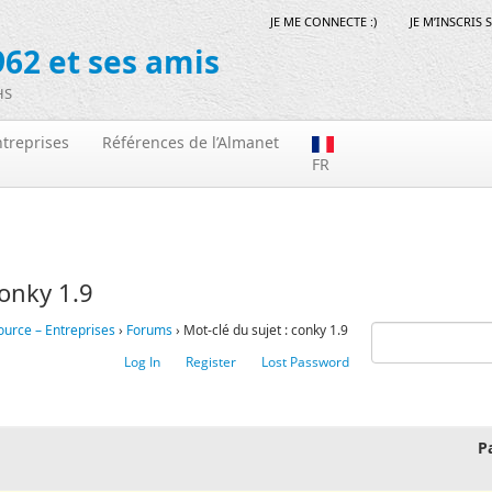
JE ME CONNECTE :)
JE M’INSCRIS 
62 et ses amis
HS
treprises
Références de l’Almanet
FR
conky 1.9
ource – Entreprises
›
Forums
›
Mot-clé du sujet : conky 1.9
Log In
Register
Lost Password
P