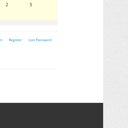
2
3
In
Register
Lost Password