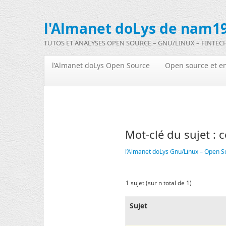
l'Almanet doLys de nam19
TUTOS ET ANALYSES OPEN SOURCE – GNU/LINUX – FINTEC
l’Almanet doLys Open Source
Open source et en
Mot-clé du sujet : 
l’Almanet doLys Gnu/Linux – Open S
1 sujet (sur n total de 1)
Sujet