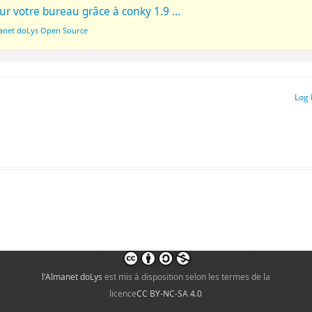
ur votre bureau grâce à conky 1.9 …
manet doLys Open Source
Log 
l'Almanet doLys
est mis à disposition selon les termes de la
licence
CC BY-NC-SA 4.0