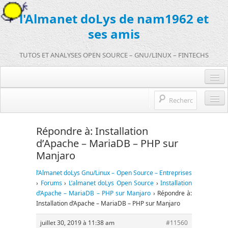
l'Almanet doLys de nam1962 et
ses amis
TUTOS ET ANALYSES OPEN SOURCE – GNU/LINUX – FINTECHS
Je me connecte :)
Je m’inscris sur doLys !
l’Almanet doLys Open Source
Répondre à: Installation
Une question ? Hop !
d’Apache – MariaDB – PHP sur
Open source et entreprises
Manjaro
mentions légales
Références de l’Almanet
l’Almanet doLys Gnu/Linux – Open Source – Entreprises
FR
›
Forums
›
L’almanet doLys Open Source
›
Installation
d’Apache – MariaDB – PHP sur Manjaro
›
Répondre à:
EN
Installation d’Apache – MariaDB – PHP sur Manjaro
FR
juillet 30, 2019 à 11:38 am
#11560